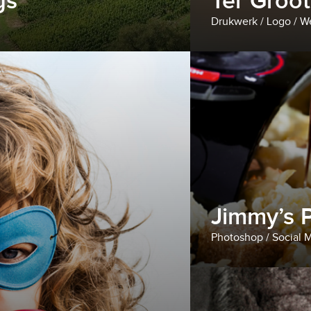
gs
Ter Groo
Drukwerk / Logo / W
Jimmy’s 
Photoshop / Social 