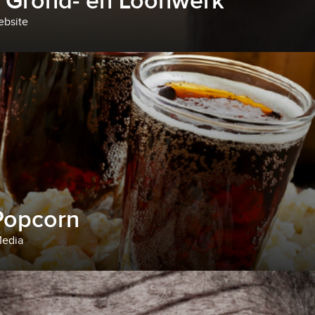
t Grond- en Loonwerk
ebsite
Popcorn
Media