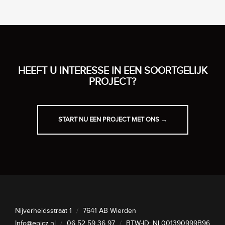
HEEFT U INTERESSE IN EEN SOORTGELIJK
PROJECT?
START NU EEN PROJECT MET ONS →
Nijverheidsstraat 1
/
7641 AB Wierden
Info@epicz.nl
/
06 52 59 36 97
/
BTW-ID: NL001390999B96