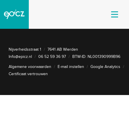
Nijverheidsstraat 1
/
7641 AB Wierden
Info@epicz.nl
/
06 52 59 36 97
/
BTW-ID: NL001390999B96
Algemene voorwaarden
/
E-mail instellen
/
Google Analytics
/
Certificaat vertrouwen