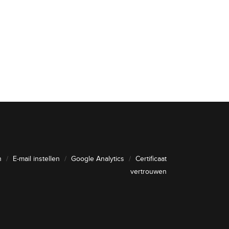
n
/
E-mail instellen
/
Google Analytics
/
Certificaat
vertrouwen