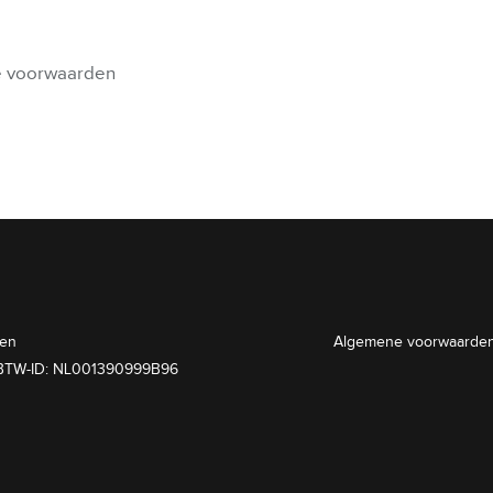
 voorwaarden
den
Algemene voorwaarde
TW-ID: NL001390999B96