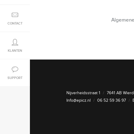
Algemene
CONTACT
KLANTEN
SUPPORT
Nijverheidsstraat 1
/
7641 AB Wier
Info@epicz.nl
/
06 52 59 36 97
/
B